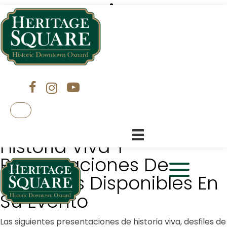
Actuaciones
De Historia
Viva
Like us on Facebook (opens in a new tab)
Subscribe to our channel on YouTube
Follow us on Instagram (opens in a new ta
ENGLISH
Historia Viva Y
Presentaciones De
Oradores Disponibles En
Click to view 
Su Evento
Las siguientes presentaciones de historia viva, desfiles de